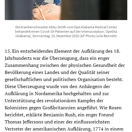
Die Krankenschwester Abby Smith vom East Alabama Medical Center
behandelt einen Covid-19-Patienten auf der Intensivstation. Opelika
(Alabama), Donnerstag, 10. Dezember 2020 (AP Photo/Julie Bennett)
15. Ein entscheidendes Element der Aufklärung des 18.
Jahrhunderts war die Überzeugung, dass ein enger
Zusammenhang zwischen der physischen Gesundheit der
Bevölkerung eines Landes und der Qualität seiner
gesellschaftlichen und politischen Organisation besteht.
Diese Überzeugung wurde von den Anhängern der
Aufklärung in Nordamerika hochgehalten und zur
Unterstützung des revolutionären Kampfes der
Kolonisten gegen Großbritannien angeführt. Wie Rosen
berichtet, erklärte Benjamin Rush, ein enger Freund
Thomas Jeffersons und einer der einflussreichsten
Vertreter der amerikanischen Aufklärung, 1774 in einem