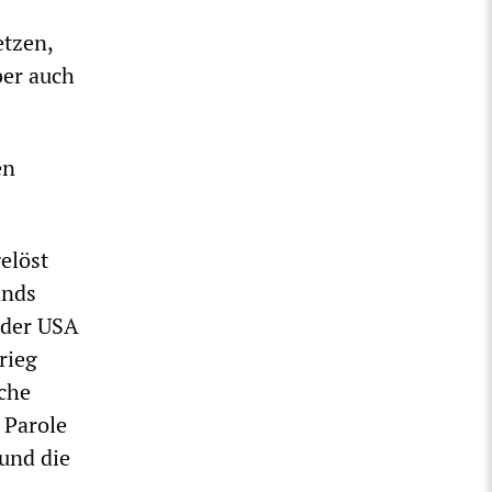
etzen,
ber auch
en
elöst
ands
 der USA
rieg
che
 Parole
und die