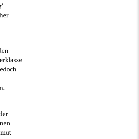
g‘
cher
den
erklasse
jedoch
n.
der
rnen
rmut