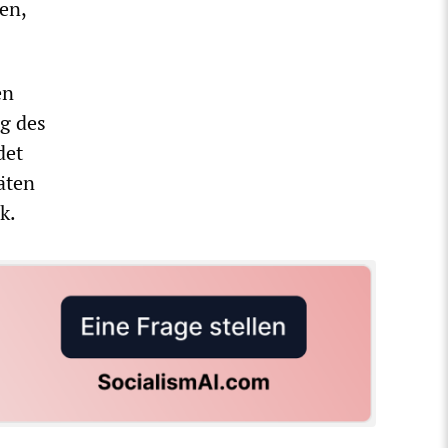
en,
en
ng des
det
äten
k.