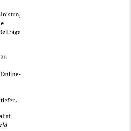
inisten,
ie
Beiträge
bau
 Online-
tiefen.
alist
rld