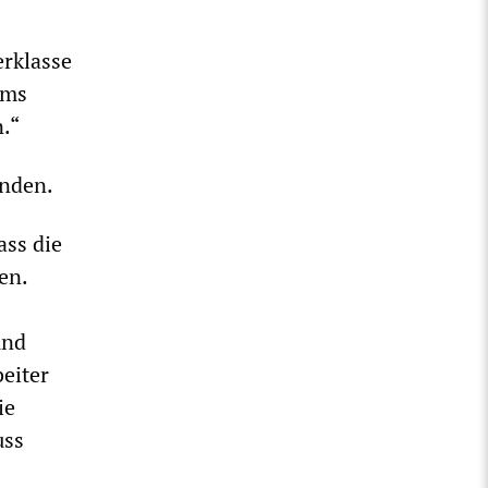
rklasse
mms
.“
enden.
ass die
en.
und
beiter
ie
uss