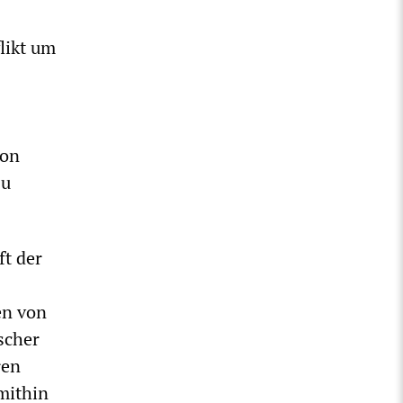
likt um
von
zu
ft der
en von
scher
ren
 mithin