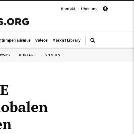
Kontakt
|
Über uns
|
ntiimperialismus
Videos
Marxist Library
 WSWS
KONTAKT
SPENDEN
SE
lobalen
en