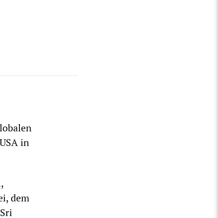
lobalen
 USA in
,
ei, dem
Sri