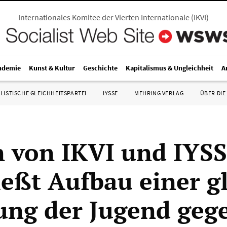
Internationales Komitee der Vierten Internationale
(
IKVI
)
ndemie
Kunst & Kultur
Geschichte
Kapitalismus & Ungleichheit
A
LISTISCHE GLEICHHEITSPARTEI
IYSSE
MEHRING VERLAG
ÜBER DIE
n von IKVI und IYS
ießt Aufbau einer g
ng der Jugend geg