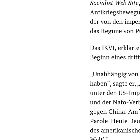
Socialist Web Site
Antikriegsbewegun
der von den imper
das Regime von Pu
Das IKVI, erklärte
Beginn eines drit
„Unabhängig von d
haben“, sagte er,
unter den US-Impe
und der Nato-Verb
gegen China. Am V
Parole ‚Heute Deu
des amerikanisch
Welt‘.“