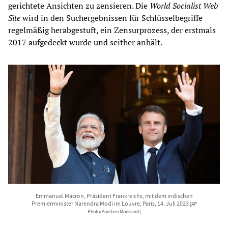
gerichtete Ansichten zu zensieren. Die
World Socialist Web
Site
wird in den Suchergebnissen für Schlüsselbegriffe
regelmäßig herabgestuft, ein Zensurprozess, der erstmals
2017 aufgedeckt wurde und seither anhält.
Emmanuel Macron, Präsident Frankreichs, mit dem indischen
Premierminister Narendra Modi im Louvre, Paris, 14. Juli 2023
[AP
Photo/Aurelien Morissard]