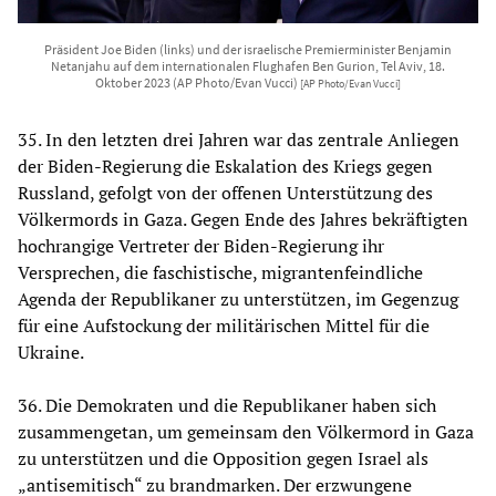
Präsident Joe Biden (links) und der israelische Premierminister Benjamin
Netanjahu auf dem internationalen Flughafen Ben Gurion, Tel Aviv, 18.
Oktober 2023 (AP Photo/Evan Vucci)
[AP Photo/Evan Vucci]
35. In den letzten drei Jahren war das zentrale Anliegen
der Biden-Regierung die Eskalation des Kriegs gegen
Russland, gefolgt von der offenen Unterstützung des
Völkermords in Gaza. Gegen Ende des Jahres bekräftigten
hochrangige Vertreter der Biden-Regierung ihr
Versprechen, die faschistische, migrantenfeindliche
Agenda der Republikaner zu unterstützen, im Gegenzug
für eine Aufstockung der militärischen Mittel für die
Ukraine.
36. Die Demokraten und die Republikaner haben sich
zusammengetan, um gemeinsam den Völkermord in Gaza
zu unterstützen und die Opposition gegen Israel als
„antisemitisch“ zu brandmarken. Der erzwungene