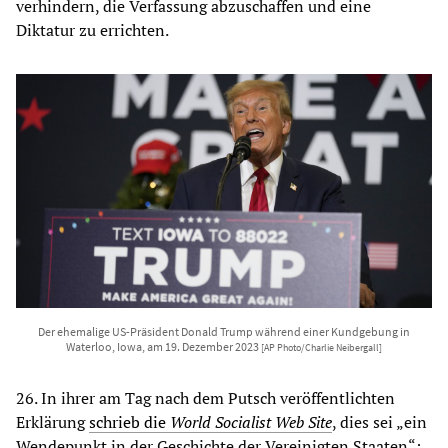
verhindern, die Verfassung abzuschaffen und eine
Diktatur zu errichten.
Der ehemalige US-Präsident Donald Trump während einer Kundgebung in
Waterloo, Iowa, am 19. Dezember 2023
[AP Photo/Charlie Neibergall]
26. In ihrer am Tag nach dem Putsch veröffentlichten
Erklärung
schrieb die
World Socialist Web Site
, dies sei „ein
Wendepunkt in der Geschichte der Vereinigten Staaten“: