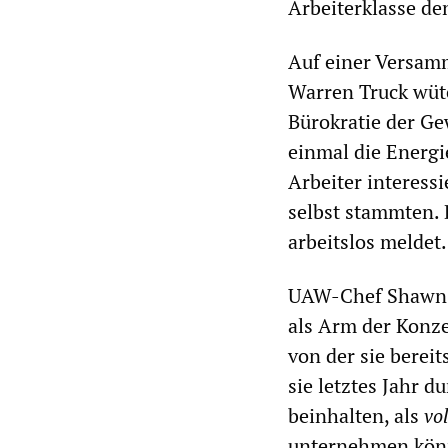
Arbeiterklasse de
Auf einer Versam
Warren Truck wüt
Bürokratie der G
einmal die Energie
Arbeiter interessi
selbst stammten. 
arbeitslos meldet.
UAW-Chef Shawn F
als Arm der Konze
von der sie bereit
sie letztes Jahr 
beinhalten, als
vo
unternehmen kön