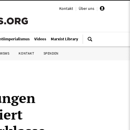
Kontakt
|
Über uns
|
ntiimperialismus
Videos
Marxist Library
 WSWS
KONTAKT
SPENDEN
ungen
iert