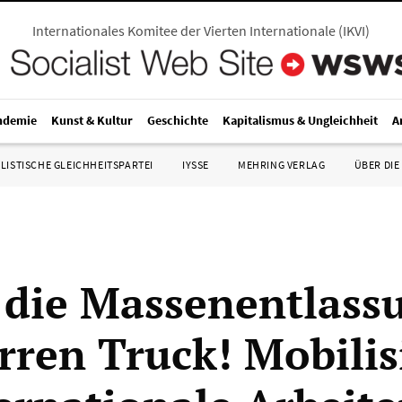
Internationales Komitee der Vierten Internationale
(
IKVI
)
ndemie
Kunst & Kultur
Geschichte
Kapitalismus & Ungleichheit
A
LISTISCHE GLEICHHEITSPARTEI
IYSSE
MEHRING VERLAG
ÜBER DIE
 die Massenentlass
rren Truck! Mobilis