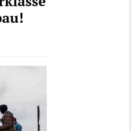
rklasse
bau!