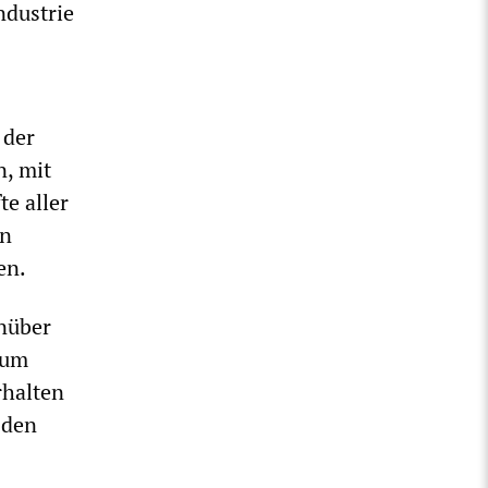
ndustrie
 der
n, mit
e aller
in
en.
enüber
 um
rhalten
 den