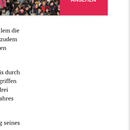
llem die
t zudem
hen
is durch
riffen
drei
Jahres
g seines