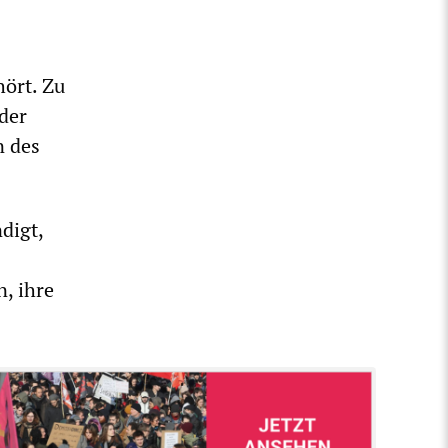
hört. Zu
der
n des
digt,
n, ihre