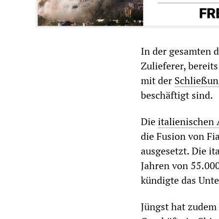
In der gesamten d
Zulieferer, bereit
mit der
Schließun
beschäftigt sind.
Die
i
talienischen 
die Fusion von F
ausgesetzt. Die it
Jahren von 55.000
kündigte das Unt
Jüngst hat zudem