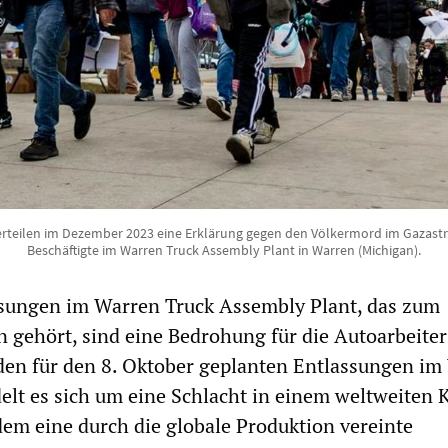
erteilen im Dezember 2023 eine Erklärung gegen den Völkermord im Gazastre
Beschäftigte im Warren Truck Assembly Plant in Warren (Michigan).
sungen im Warren Truck Assembly Plant, das zum
n gehört, sind eine Bedrohung für die Autoarbeiter
den für den 8. Oktober geplanten Entlassungen im
elt es sich um eine Schlacht in einem weltweiten 
 dem eine durch die globale Produktion vereinte