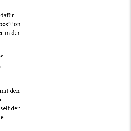
 dafür
position
r in der
f
n
mit den
n
seit den
ie