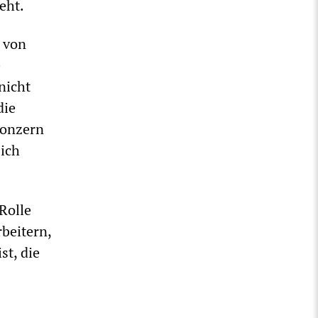
eht.
 von
e
nicht
die
 Konzern
sich
Rolle
rbeitern,
st, die